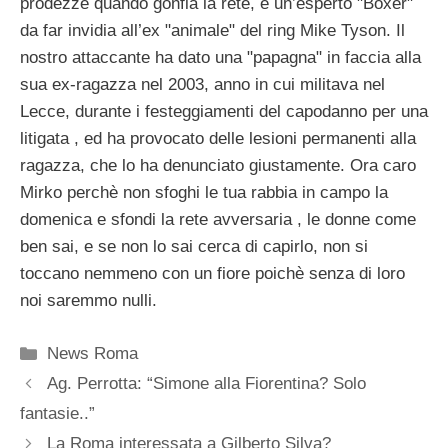
prodezze quando gonfia la rete, è un’esperto "Boxer"
da far invidia all’ex "animale" del ring Mike Tyson. Il
nostro attaccante ha dato una "papagna" in faccia alla
sua ex-ragazza nel 2003, anno in cui militava nel
Lecce, durante i festeggiamenti del capodanno per una
litigata , ed ha provocato delle lesioni permanenti alla
ragazza, che lo ha denunciato giustamente. Ora caro
Mirko perchè non sfoghi le tua rabbia in campo la
domenica e sfondi la rete avversaria , le donne come
ben sai, e se non lo sai cerca di capirlo, non si
toccano nemmeno con un fiore poichè senza di loro
noi saremmo nulli.
Categorie
News Roma
Ag. Perrotta: “Simone alla Fiorentina? Solo
fantasie..”
La Roma interessata a Gilberto Silva?