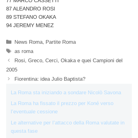
77 MARCO CASSETTI
87 ALEANDRO ROSI
89 STEFANO OKAKA
94 JEREMY MENEZ
Categorie
News Roma
,
Partite Roma
Tag
as roma
Rosi, Greco, Cerci, Okaka e quei Campioni del
2005
Fiorentina: idea Julio Baptista?
La Roma sta iniziando a sondare Nicolò Savona
La Roma ha fissato il prezzo per Koné verso
l’eventuale cessione
Le alternative per l’attacco della Roma valutate in
questa fase