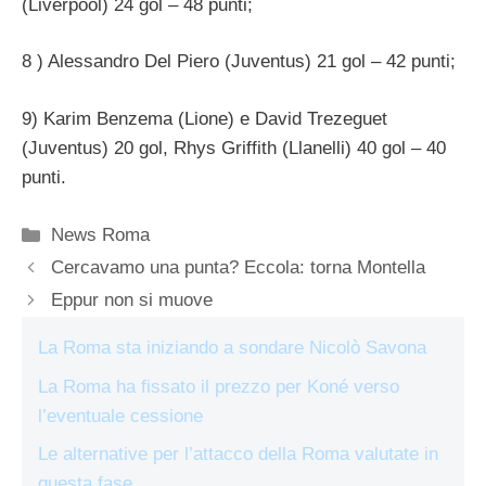
(Liverpool) 24 gol – 48 punti;
8 ) Alessandro Del Piero (Juventus) 21 gol – 42 punti;
9) Karim Benzema (Lione) e David Trezeguet
(Juventus) 20 gol, Rhys Griffith (Llanelli) 40 gol – 40
punti.
Categorie
News Roma
Cercavamo una punta? Eccola: torna Montella
Eppur non si muove
La Roma sta iniziando a sondare Nicolò Savona
La Roma ha fissato il prezzo per Koné verso
l’eventuale cessione
Le alternative per l’attacco della Roma valutate in
questa fase