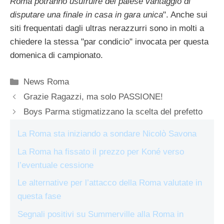
Roma potranno usufruire del palese vantaggio di
disputare una finale in casa in gara unica
". Anche sui
siti frequentati dagli ultras nerazzurri sono in molti a
chiedere la stessa "par condicio" invocata per questa
domenica di campionato.
Categorie
News Roma
Grazie Ragazzi, ma solo PASSIONE!
Boys Parma stigmatizzano la scelta del prefetto
La Roma sta iniziando a sondare Nicolò Savona
La Roma ha fissato il prezzo per Koné verso
l’eventuale cessione
Le alternative per l’attacco della Roma valutate in
questa fase
Segnali positivi su Summerville alla Roma in