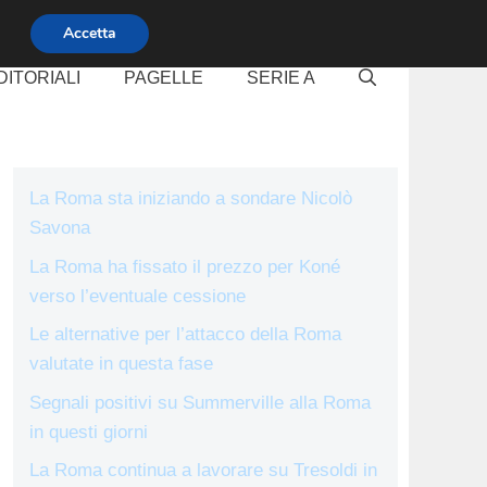
Accetta
DITORIALI
PAGELLE
SERIE A
La Roma sta iniziando a sondare Nicolò
Savona
La Roma ha fissato il prezzo per Koné
verso l’eventuale cessione
Le alternative per l’attacco della Roma
valutate in questa fase
Segnali positivi su Summerville alla Roma
in questi giorni
La Roma continua a lavorare su Tresoldi in