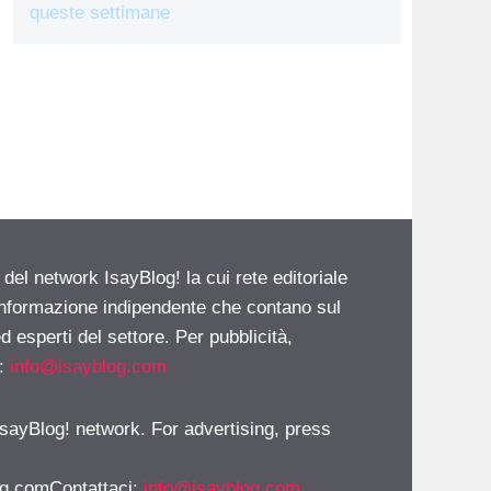
queste settimane
 del network IsayBlog! la cui rete editoriale
 informazione indipendente che contano sul
d esperti del settore. Per pubblicità,
i:
info@isayblog.com
 IsayBlog! network. For advertising, press
g.comContattaci
:
info@isayblog.com