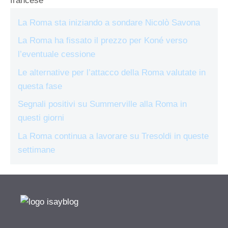
francese
La Roma sta iniziando a sondare Nicolò Savona
La Roma ha fissato il prezzo per Koné verso
l’eventuale cessione
Le alternative per l’attacco della Roma valutate in
questa fase
Segnali positivi su Summerville alla Roma in
questi giorni
La Roma continua a lavorare su Tresoldi in queste
settimane