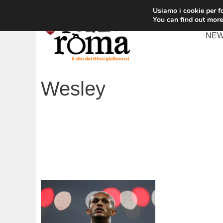
Vai
Usiamo i cookie per fo
al
You can find out more
contenuto
NE
Wesley