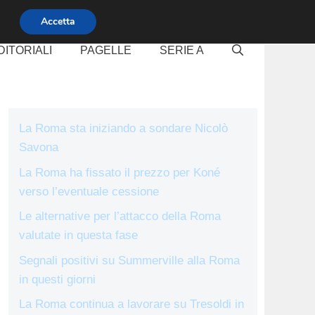
Accetta
DITORIALI
PAGELLE
SERIE A
La Roma sta iniziando a sondare Nicolò
Savona
La Roma ha fissato il prezzo per Koné
verso l’eventuale cessione
Le alternative per l’attacco della Roma
valutate in questa fase
Segnali positivi su Summerville alla Roma
in questi giorni
La Roma continua a lavorare su Tresoldi in