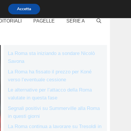
Accetta
DITORIALI
PAGELLE
SERIE A
La Roma sta iniziando a sondare Nicolò
Savona
La Roma ha fissato il prezzo per Koné
verso l’eventuale cessione
Le alternative per l’attacco della Roma
valutate in questa fase
Segnali positivi su Summerville alla Roma
in questi giorni
La Roma continua a lavorare su Tresoldi in