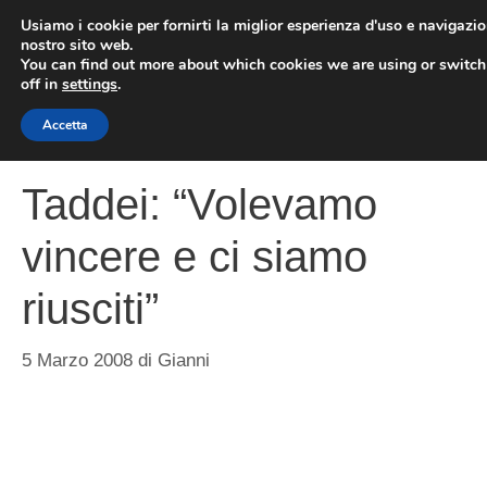
Vai
Usiamo i cookie per fornirti la miglior esperienza d'uso e navigazio
al
nostro sito web.
You can find out more about which cookies we are using or switc
contenuto
ME
off in
settings
.
Accetta
Taddei: “Volevamo
vincere e ci siamo
riusciti”
5 Marzo 2008
di
Gianni