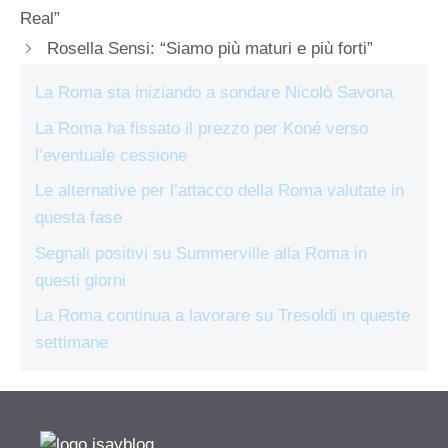
Real”
Rosella Sensi: “Siamo più maturi e più forti”
La Roma sta iniziando a sondare Nicolò Savona
La Roma ha fissato il prezzo per Koné verso
l’eventuale cessione
Le alternative per l’attacco della Roma valutate in
questa fase
Segnali positivi su Summerville alla Roma in
questi giorni
La Roma continua a lavorare su Tresoldi in queste
settimane