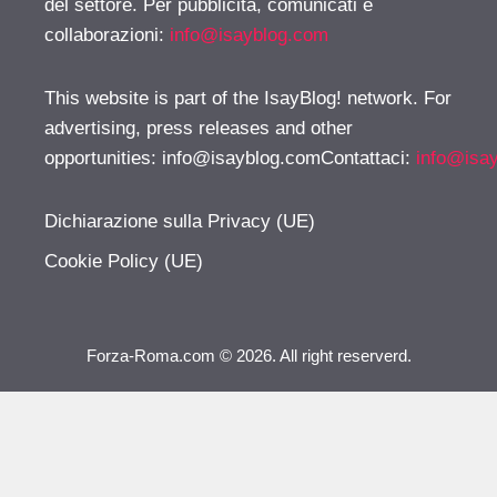
del settore. Per pubblicità, comunicati e
collaborazioni:
info@isayblog.com
This website is part of the IsayBlog! network. For
advertising, press releases and other
opportunities:
info@isayblog.comContattaci
:
info@isa
Dichiarazione sulla Privacy (UE)
Cookie Policy (UE)
Forza-Roma.com © 2026. All right reserverd.