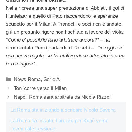
Gilardino ma non è bastato.
Nella ripresa una super prestazione di Abbiati, il gol di
Huntelaar e quello di Pato riaccendono le speranze
scudetto per il Milan. A Prandelli e soci non è andato
giù un presunto rigore non fischiato a favore dei viola:
“Come e’ possibile farlo arbitrare ancora?”
– ha
commentato Renzi parlando di Rosetti –
“Da oggi c’e’
una nuova regola, se Montolivo viene atterrato in area
non e’ rigore”.
Categorie
News Roma
,
Serie A
Toni corre verso il Milan
Napoli Roma sarà arbitrata da Nicola Rizzoli
La Roma sta iniziando a sondare Nicolò Savona
La Roma ha fissato il prezzo per Koné verso
l’eventuale cessione