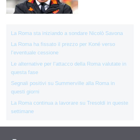
La Roma sta iniziando a sondare Nicolò Savona
La Roma ha fissato il prezzo per Koné verso
l’eventuale cessione
Le alternative per l’attacco della Roma valutate in
questa fase
Segnali positivi su Summerville alla Roma in
questi giorni
La Roma continua a lavorare su Tresoldi in queste
settimane