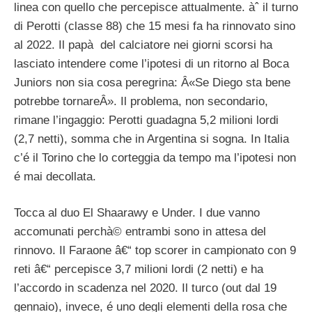
linea con quello che percepisce attualmente. àˆ il turno
di Perotti (classe 88) che 15 mesi fa ha rinnovato sino
al 2022. Il papà del calciatore nei giorni scorsi ha
lasciato intendere come l’ipotesi di un ritorno al Boca
Juniors non sia cosa peregrina: Â«Se Diego sta bene
potrebbe tornareÂ». Il problema, non secondario,
rimane l’ingaggio: Perotti guadagna 5,2 milioni lordi
(2,7 netti), somma che in Argentina si sogna. In Italia
c’é il Torino che lo corteggia da tempo ma l’ipotesi non
é mai decollata.
Tocca al duo El Shaarawy e Under. I due vanno
accomunati perchà© entrambi sono in attesa del
rinnovo. Il Faraone â€“ top scorer in campionato con 9
reti â€“ percepisce 3,7 milioni lordi (2 netti) e ha
l’accordo in scadenza nel 2020. Il turco (out dal 19
gennaio), invece, é uno degli elementi della rosa che