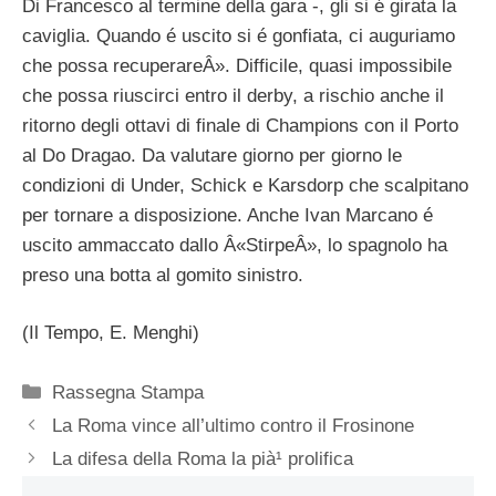
Di Francesco al termine della gara -, gli si é girata la
caviglia. Quando é uscito si é gonfiata, ci auguriamo
che possa recuperareÂ». Difficile, quasi impossibile
che possa riuscirci entro il derby, a rischio anche il
ritorno degli ottavi di finale di Champions con il Porto
al Do Dragao. Da valutare giorno per giorno le
condizioni di Under, Schick e Karsdorp che scalpitano
per tornare a disposizione. Anche Ivan Marcano é
uscito ammaccato dallo Â«StirpeÂ», lo spagnolo ha
preso una botta al gomito sinistro.
(Il Tempo, E. Menghi)
Categorie
Rassegna Stampa
La Roma vince all’ultimo contro il Frosinone
La difesa della Roma la pià¹ prolifica