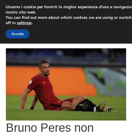
Vai
Usiamo i cookie per fornirti la miglior esperienza d'uso e navigazio
al
nostro sito web.
You can find out more about which cookies we are using or switc
contenuto
ME
off in
settings
.
Accetta
Bruno Peres non