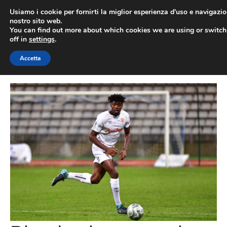
Vai
Usiamo i cookie per fornirti la miglior esperienza d'uso e navigazio
al
nostro sito web.
You can find out more about which cookies we are using or switc
contenuto
ME
off in
settings
.
Accetta