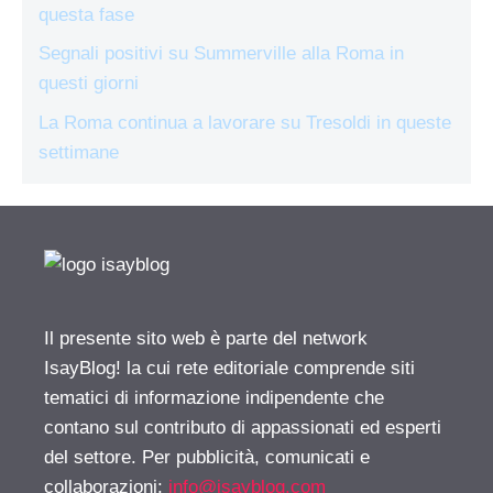
questa fase
Segnali positivi su Summerville alla Roma in
questi giorni
La Roma continua a lavorare su Tresoldi in queste
settimane
Il presente sito web è parte del network
IsayBlog! la cui rete editoriale comprende siti
tematici di informazione indipendente che
contano sul contributo di appassionati ed esperti
del settore. Per pubblicità, comunicati e
collaborazioni:
info@isayblog.com