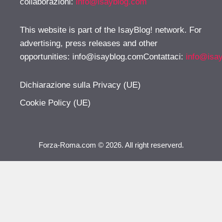
collaborazioni:
info@isayblog.com
This website is part of the IsayBlog! network. For
advertising, press releases and other
opportunities:
info@isayblog.comContattaci
:
info@isa
Dichiarazione sulla Privacy (UE)
Cookie Policy (UE)
Forza-Roma.com © 2026. All right reserverd.