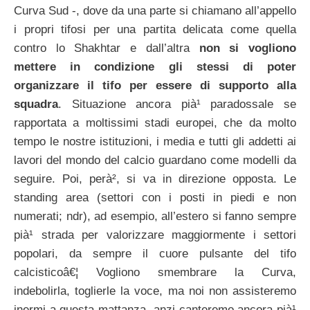
Curva Sud -, dove da una parte si chiamano all’appello
i propri tifosi per una partita delicata come quella
contro lo Shakhtar e dall’altra
non si vogliono
mettere in condizione gli stessi di poter
organizzare il tifo per essere di supporto alla
squadra
. Situazione ancora pià¹ paradossale se
rapportata a moltissimi stadi europei, che da molto
tempo le nostre istituzioni, i media e tutti gli addetti ai
lavori del mondo del calcio guardano come modelli da
seguire. Poi, perà², si va in direzione opposta. Le
standing area (settori con i posti in piedi e non
numerati; ndr), ad esempio, all’estero si fanno sempre
pià¹ strada per valorizzare maggiormente i settori
popolari, da sempre il cuore pulsante del tifo
calcisticoâ€¦ Vogliono smembrare la Curva,
indebolirla, toglierle la voce, ma noi non assisteremo
inermi a questa mattanza, anzi canteremo ancora pià¹