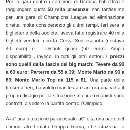
Per la gara contro i campioni di Ucraina l’obiettivo é
raggiungere quota
50 mila presenze
: non tantissime
per una gara di Champions League ad eliminazione
diretta, molte considerando gli ultimi tempi. Ieri sera la
biglietteria della società aveva fatto registrare 40 mila
biglietti venduti, con la Curva Sud esaurita (costava
40 euro) e i Distinti quasi (50 euro). Ampia
disponibilità , invece, in tutti gli altri settori.
I prezzi
sono quelli della fascia dei big match: Tevere da 90
a 63 euro; Parterre da 55 a 39; Monte Mario da 90 a
63; Monte Mario Top da 115 a 81
. Una parte della
tifoseria, ieri, ha voluto manifestare ancora una volta il
proprio disagio per la situazione in cui i romanisti sono
costretti a vedere la partita dentro l’Olimpico.
Â«àˆ una situazione paradossale â€“ cita una parte del
comunicato firmato Gruppo Roma, che staziona in