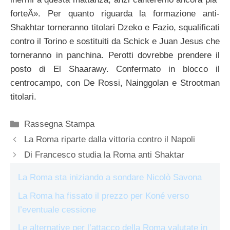
forteÂ». Per quanto riguarda la formazione anti-
Shakhtar torneranno titolari Dzeko e Fazio, squalificati
contro il Torino e sostituiti da Schick e Juan Jesus che
torneranno in panchina. Perotti dovrebbe prendere il
posto di El Shaarawy. Confermato in blocco il
centrocampo, con De Rossi, Nainggolan e Strootman
titolari.
Categorie
Rassegna Stampa
La Roma riparte dalla vittoria contro il Napoli
Di Francesco studia la Roma anti Shaktar
La Roma sta iniziando a sondare Nicolò Savona
La Roma ha fissato il prezzo per Koné verso
l’eventuale cessione
Le alternative per l’attacco della Roma valutate in