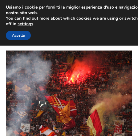
Vai
Usiamo i cookie per fornirti la miglior esperienza d'uso e navigazio
al
nostro sito web.
You can find out more about which cookies we are using or switc
contenuto
ME
off in
settings
.
Accetta