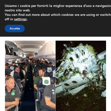
Vai
Usiamo i cookie per fornirti la miglior esperienza d'uso e navigazio
al
nostro sito web.
You can find out more about which cookies we are using or switc
contenuto
ME
off in
settings
.
Accetta