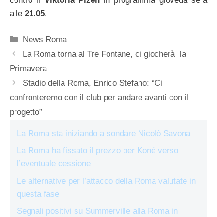
contro il
Viktoria Plzen
in programma gioveda sera
alle
21.05
.
Categorie
News Roma
La Roma torna al Tre Fontane, ci giocherà la
Primavera
Stadio della Roma, Enrico Stefano: “Ci
confronteremo con il club per andare avanti con il
progetto”
La Roma sta iniziando a sondare Nicolò Savona
La Roma ha fissato il prezzo per Koné verso
l’eventuale cessione
Le alternative per l’attacco della Roma valutate in
questa fase
Segnali positivi su Summerville alla Roma in