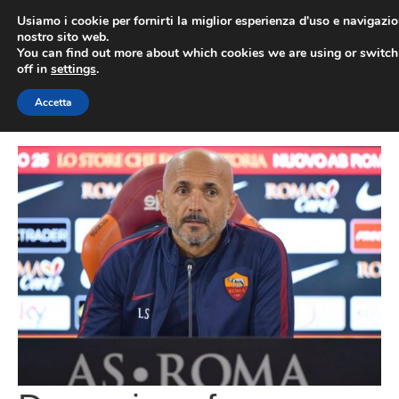
Vai
Usiamo i cookie per fornirti la miglior esperienza d'uso e navigazio
al
nostro sito web.
You can find out more about which cookies we are using or switc
contenuto
ME
off in
settings
.
Accetta