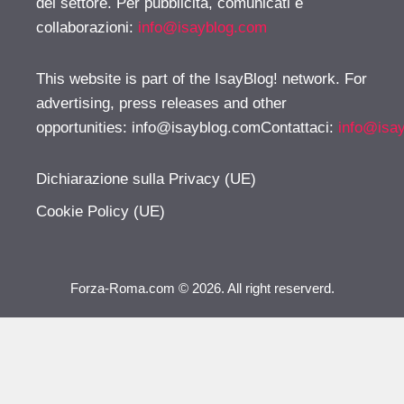
del settore. Per pubblicità, comunicati e
collaborazioni:
info@isayblog.com
This website is part of the IsayBlog! network. For
advertising, press releases and other
opportunities:
info@isayblog.comContattaci
:
info@isa
Dichiarazione sulla Privacy (UE)
Cookie Policy (UE)
Forza-Roma.com © 2026. All right reserverd.