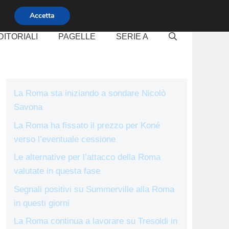
Accetta
DITORIALI
PAGELLE
SERIE A
La Roma sta iniziando a sondare Nicolò
Savona
La Roma ha fissato il prezzo per Koné
verso l’eventuale cessione
Le alternative per l’attacco della Roma
valutate in questa fase
Segnali positivi su Summerville alla Roma
in questi giorni
La Roma continua a lavorare su Tresoldi in