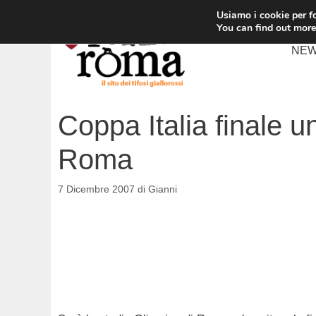
Vai
Usiamo i cookie per fo
al
You can find out more
contenuto
NE
Coppa Italia finale u
Roma
7 Dicembre 2007
di
Gianni