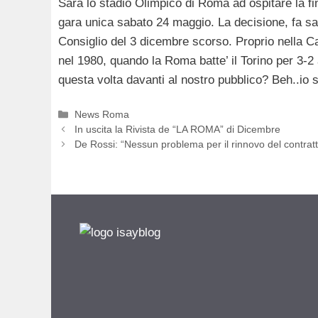
Sarà lo stadio Olimpico di Roma ad ospitare la fi
gara unica sabato 24 maggio. La decisione, fa sap
Consiglio del 3 dicembre scorso. Proprio nella Capi
nel 1980, quando la Roma batte’ il Torino per 3-2
questa volta davanti al nostro pubblico? Beh..io
Categorie
News Roma
In uscita la Rivista de “LA ROMA” di Dicembre
De Rossi: “Nessun problema per il rinnovo del contrat