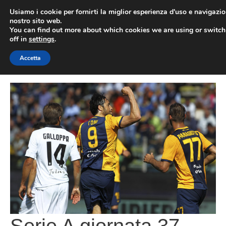
Vai
Usiamo i cookie per fornirti la miglior esperienza d'uso e navigazio
al
nostro sito web.
You can find out more about which cookies we are using or switc
contenuto
ME
off in
settings
.
Accetta
Serie A giornata 37,