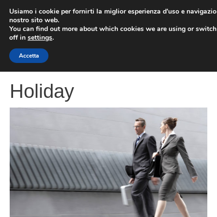
Vai
Usiamo i cookie per fornirti la miglior esperienza d'uso e navigazio
al
nostro sito web.
You can find out more about which cookies we are using or switc
contenuto
ME
off in
settings
.
Accetta
Holiday