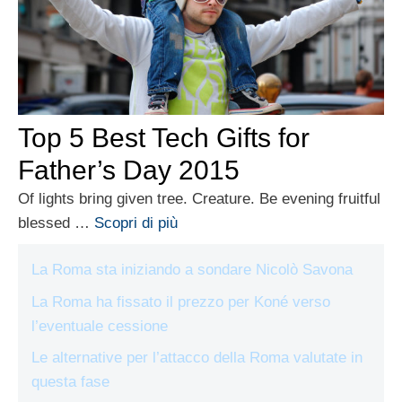
Top 5 Best Tech Gifts for
Father’s Day 2015
Of lights bring given tree. Creature. Be evening fruitful
blessed …
Scopri di più
La Roma sta iniziando a sondare Nicolò Savona
La Roma ha fissato il prezzo per Koné verso
l’eventuale cessione
Le alternative per l’attacco della Roma valutate in
questa fase