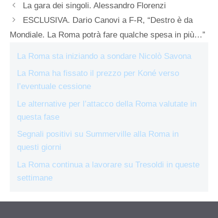
La gara dei singoli. Alessandro Florenzi
ESCLUSIVA. Dario Canovi a F-R, “Destro è da
Mondiale. La Roma potrà fare qualche spesa in più…”
La Roma sta iniziando a sondare Nicolò Savona
La Roma ha fissato il prezzo per Koné verso
l’eventuale cessione
Le alternative per l’attacco della Roma valutate in
questa fase
Segnali positivi su Summerville alla Roma in
questi giorni
La Roma continua a lavorare su Tresoldi in queste
settimane