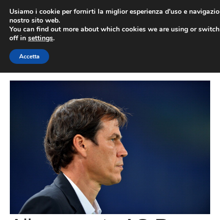
Vai
Usiamo i cookie per fornirti la miglior esperienza d'uso e navigazio
al
nostro sito web.
You can find out more about which cookies we are using or switc
contenuto
ME
off in
settings
.
Accetta