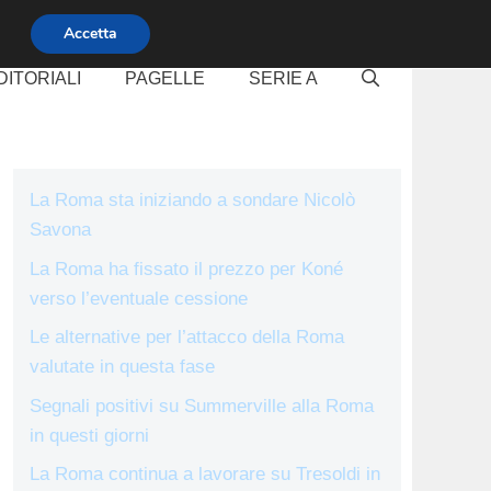
Accetta
DITORIALI
PAGELLE
SERIE A
La Roma sta iniziando a sondare Nicolò
Savona
La Roma ha fissato il prezzo per Koné
verso l’eventuale cessione
Le alternative per l’attacco della Roma
valutate in questa fase
Segnali positivi su Summerville alla Roma
in questi giorni
La Roma continua a lavorare su Tresoldi in