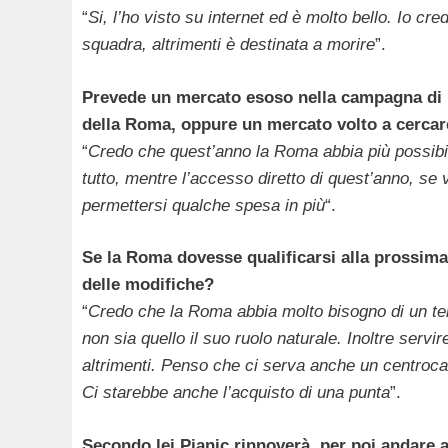
“
Si, l’ho visto su internet ed è molto bello. Io cr
squadra, altrimenti è destinata a morire
”.
Prevede un mercato esoso nella campagna di m
della Roma, oppure un mercato volto a cercare d
“
Credo che quest’anno la Roma abbia più possibil
tutto, mentre l’accesso diretto di quest’anno, se ve
permettersi qualche spesa in più
“.
Se la Roma dovesse qualificarsi alla prossim
delle modifiche?
“
Credo che la Roma abbia molto bisogno di un te
non sia quello il suo ruolo naturale. Inoltre servir
altrimenti. Penso che ci serva anche un centrocam
Ci starebbe anche l’acquisto di una punta
”.
Secondo lei Pjanic rinnoverà, per poi andare 