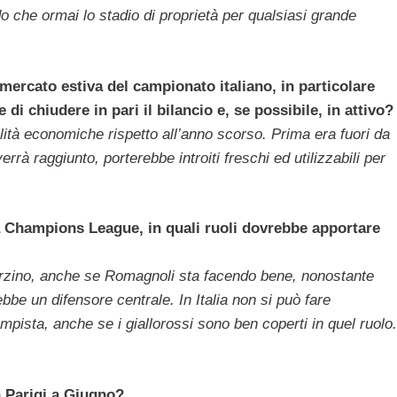
edo che ormai lo stadio di proprietà per qualsiasi grande
ercato estiva del campionato italiano, in particolare
i chiudere in pari il bilancio e, se possibile, in attivo?
ità economiche rispetto all’anno scorso. Prima era fuori da
rrà raggiunto, porterebbe introiti freschi ed utilizzabili per
a Champions League, in quali ruoli dovrebbe apportare
rzino, anche se Romagnoli sta facendo bene, nonostante
ebbe un difensore centrale. In Italia non si può fare
pista, anche se i giallorossi sono ben coperti in quel ruolo.
a Parigi a Giugno?