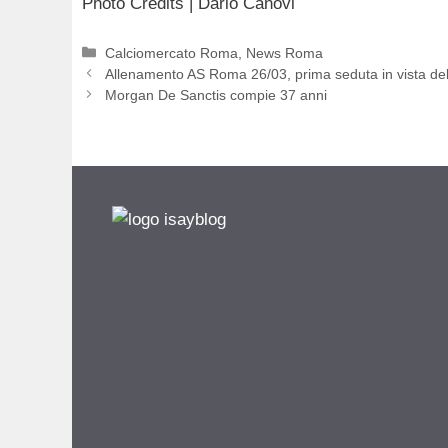
Photo Credits | Dario Canovi
Categorie
Calciomercato Roma
,
News Roma
Allenamento AS Roma 26/03, prima seduta in vista de
Morgan De Sanctis compie 37 anni