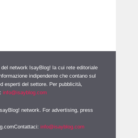
 del network IsayBlog! la cui rete editoriale
 informazione indipendente che contano sul
d esperti del settore. Per pubblicità,
i:
info@isayblog.com
 IsayBlog! network. For advertising, press
g.comContattaci
:
info@isayblog.com