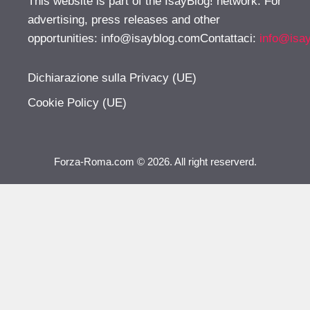
This website is part of the IsayBlog! network. For
advertising, press releases and other
opportunities:
info@isayblog.comContattaci
:
info@isa
Dichiarazione sulla Privacy (UE)
Cookie Policy (UE)
Forza-Roma.com © 2026. All right reserverd.