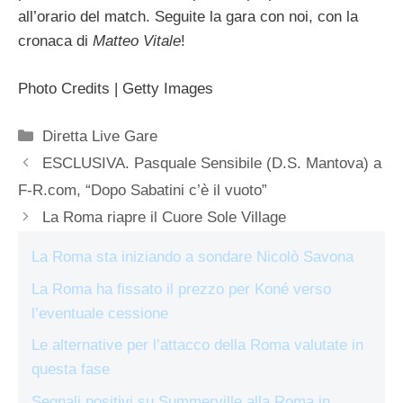
all’orario del match. Seguite la gara con noi, con la
cronaca di
Matteo Vitale
!
Photo Credits | Getty Images
Categorie
Diretta Live Gare
ESCLUSIVA. Pasquale Sensibile (D.S. Mantova) a
F-R.com, “Dopo Sabatini c’è il vuoto”
La Roma riapre il Cuore Sole Village
La Roma sta iniziando a sondare Nicolò Savona
La Roma ha fissato il prezzo per Koné verso
l’eventuale cessione
Le alternative per l’attacco della Roma valutate in
questa fase
Segnali positivi su Summerville alla Roma in