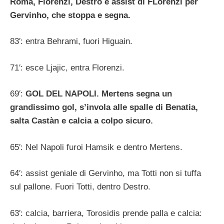
Roma, Florenzi, Destro e assist di FLorenzi per
Gervinho, che stoppa e segna.
83′: entra Behrami, fuori Higuain.
71′: esce Ljajic, entra Florenzi.
69′:
GOL DEL NAPOLI. Mertens segna un
grandissimo gol, s’invola alle spalle di Benatia,
salta Castàn e calcia a colpo sicuro.
65′: Nel Napoli furoi Hamsik e dentro Mertens.
64′: assist geniale di Gervinho, ma Totti non si tuffa
sul pallone. Fuori Totti, dentro Destro.
63′: calcia, barriera, Torosidis prende palla e calcia: