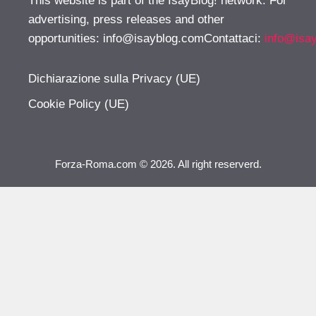
This website is part of the IsayBlog! network. For
advertising, press releases and other
opportunities:
info@isayblog.comContattaci
:
info@isa
Dichiarazione sulla Privacy (UE)
Cookie Policy (UE)
Forza-Roma.com © 2026. All right reserverd.