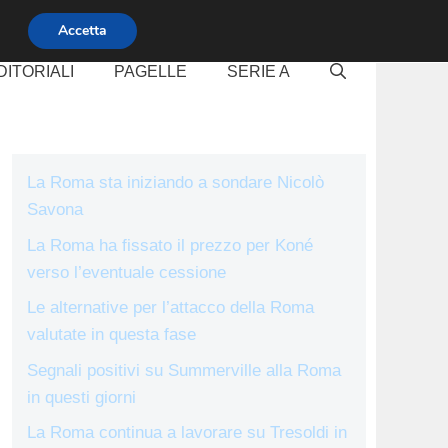
Accetta
DITORIALI
PAGELLE
SERIE A
La Roma sta iniziando a sondare Nicolò
Savona
La Roma ha fissato il prezzo per Koné
verso l’eventuale cessione
Le alternative per l’attacco della Roma
valutate in questa fase
Segnali positivi su Summerville alla Roma
in questi giorni
La Roma continua a lavorare su Tresoldi in