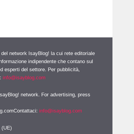
 del network IsayBlog! la cui rete editoriale
 informazione indipendente che contano sul
d esperti del settore. Per pubblicità,
i:
info@isayblog.com
 IsayBlog! network. For advertising, press
g.comContattaci
:
info@isayblog.com
y (UE)