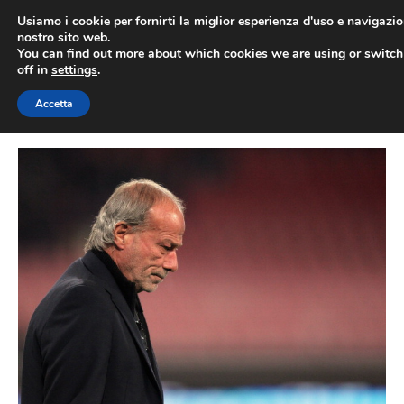
Vai
Usiamo i cookie per fornirti la miglior esperienza d'uso e navigazio
al
nostro sito web.
You can find out more about which cookies we are using or switc
contenuto
ME
off in
settings
.
Accetta