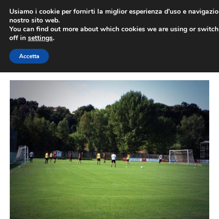
Vai
Usiamo i cookie per fornirti la miglior esperienza d'uso e navigazio
al
nostro sito web.
You can find out more about which cookies we are using or switc
contenuto
ME
off in
settings
.
Accetta