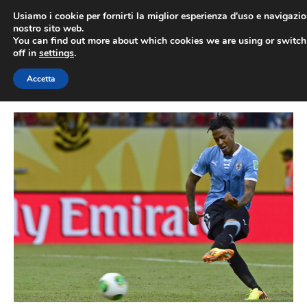
Vai
Usiamo i cookie per fornirti la miglior esperienza d'uso e navigazio
al
nostro sito web.
You can find out more about which cookies we are using or switc
contenuto
ME
off in
settings
.
Accetta