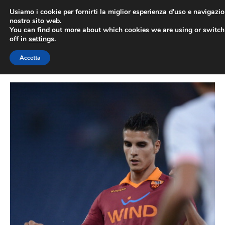
Vai
Usiamo i cookie per fornirti la miglior esperienza d'uso e navigazio
al
nostro sito web.
You can find out more about which cookies we are using or switc
contenuto
ME
off in
settings
.
Accetta