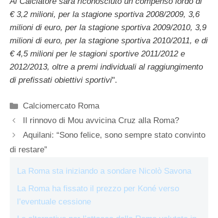
Al Calciatore sarà riconosciuto un compenso lordo di
€ 3,2 milioni, per la stagione sportiva 2008/2009, 3,6
milioni di euro, per la stagione sportiva 2009/2010, 3,9
milioni di euro, per la stagione sportiva 2010/2011, e di
€ 4,5 milioni per le stagioni sportive 2011/2012 e
2012/2013, oltre a premi individuali al raggiungimento
di prefissati obiettivi sportivi
".
Categorie
Calciomercato Roma
Il rinnovo di Mou avvicina Cruz alla Roma?
Aquilani: “Sono felice, sono sempre stato convinto
di restare”
La Roma sta iniziando a sondare Nicolò Savona
La Roma ha fissato il prezzo per Koné verso
l’eventuale cessione