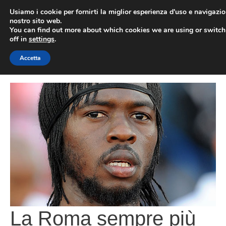
Vai
Usiamo i cookie per fornirti la miglior esperienza d'uso e navigazio
al
nostro sito web.
You can find out more about which cookies we are using or switc
contenuto
ME
off in
settings
.
Accetta
La Roma sempre più