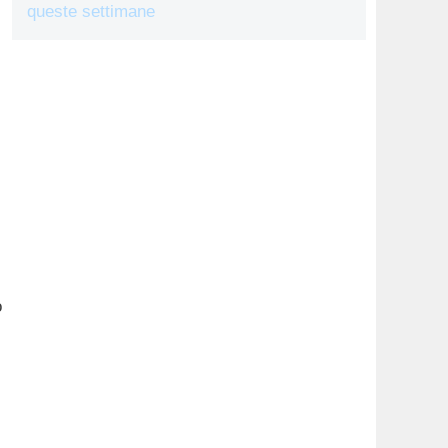
queste settimane
o