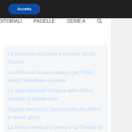
Accetta
DITORIALI
PAGELLE
SERIE A
La Roma sta iniziando a sondare Nicolò
Savona
La Roma ha fissato il prezzo per Koné
verso l’eventuale cessione
Le alternative per l’attacco della Roma
valutate in questa fase
Segnali positivi su Summerville alla Roma
in questi giorni
La Roma continua a lavorare su Tresoldi in