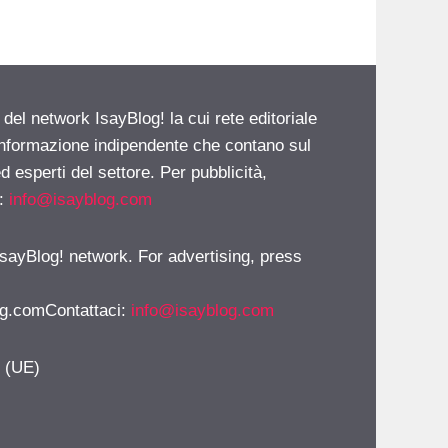
 del network IsayBlog! la cui rete editoriale
 informazione indipendente che contano sul
d esperti del settore. Per pubblicità,
i:
info@isayblog.com
 IsayBlog! network. For advertising, press
g.comContattaci
:
info@isayblog.com
y (UE)