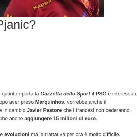
Pjanic?
quanto riporta la
Gazzetta dello Sport
il
PSG
è interessat
dopo aver preso
Marquinhos
, vorrebbe anche il
e in cambio
Javier
Pastore
che i francesi non cederanno.
rebbe anche
aggiungere 15 milioni di euro
.
le
evoluzioni
ma la trattativa per ora è molto difficile.