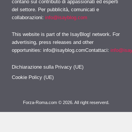
contano sul contributo di appassionati ed esperti
del settore. Per pubblicità, comunicati e
collaborazioni:
info@isayblog.com
This website is part of the IsayBlog! network. For
advertising, press releases and other
opportunities:
info@isayblog.comContattaci
:
info@isa
Dichiarazione sulla Privacy (UE)
Cookie Policy (UE)
Forza-Roma.com © 2026. All right reserverd.