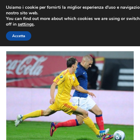
Vai
Usiamo i cookie per fornirti la miglior esperienza d'uso e navigazio
al
nostro sito web.
You can find out more about which cookies we are using or switc
contenuto
ME
off in
settings
.
Accetta