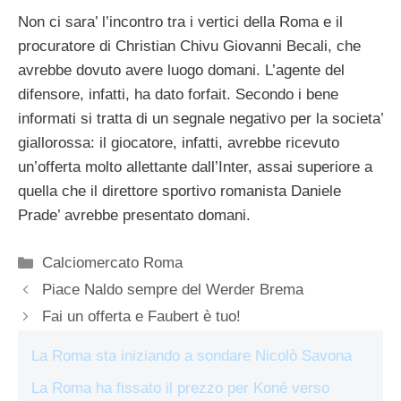
Non ci sara’ l’incontro tra i vertici della Roma e il
procuratore di Christian Chivu Giovanni Becali, che
avrebbe dovuto avere luogo domani. L’agente del
difensore, infatti, ha dato forfait. Secondo i bene
informati si tratta di un segnale negativo per la societa’
giallorossa: il giocatore, infatti, avrebbe ricevuto
un’offerta molto allettante dall’Inter, assai superiore a
quella che il direttore sportivo romanista Daniele
Prade’ avrebbe presentato domani.
Categorie
Calciomercato Roma
Piace Naldo sempre del Werder Brema
Fai un offerta e Faubert è tuo!
La Roma sta iniziando a sondare Nicolò Savona
La Roma ha fissato il prezzo per Koné verso