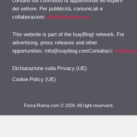
contano sul contributo di appassionati ed esperti
del settore. Per pubblicità, comunicati e
collaborazioni:
info@isayblog.com
This website is part of the IsayBlog! network. For
advertising, press releases and other
opportunities:
info@isayblog.comContattaci
:
info@isa
Dichiarazione sulla Privacy (UE)
Cookie Policy (UE)
Forza-Roma.com © 2026. All right reserverd.