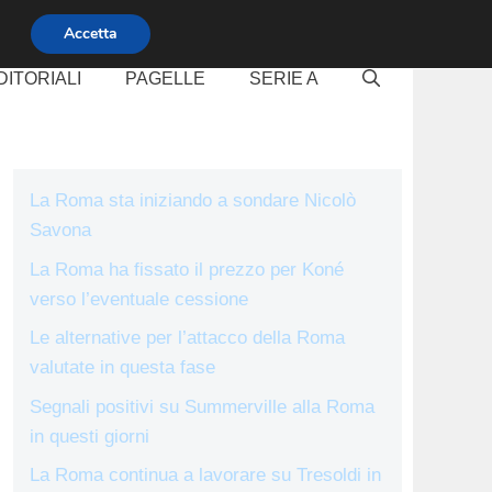
Accetta
DITORIALI
PAGELLE
SERIE A
La Roma sta iniziando a sondare Nicolò
Savona
La Roma ha fissato il prezzo per Koné
verso l’eventuale cessione
Le alternative per l’attacco della Roma
valutate in questa fase
Segnali positivi su Summerville alla Roma
in questi giorni
La Roma continua a lavorare su Tresoldi in