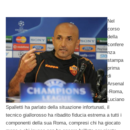
Nel
corso
della
confere
nza
stampa
prima
di
Arsenal
-Roma,
Luciano
Spalletti ha parlato della situazione infortunati, il
tecnico giallorosso ha ribadito fiducia estrema a tutti i
componenti della sua Roma, compresi chi ha giocato