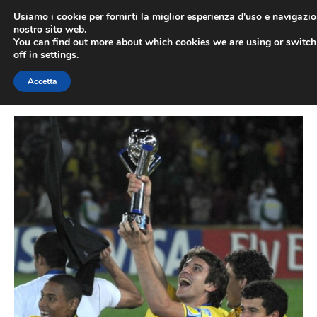
Vai
Usiamo i cookie per fornirti la miglior esperienza d'uso e navigazio
al
nostro sito web.
You can find out more about which cookies we are using or switc
contenuto
ME
off in
settings
.
Accetta