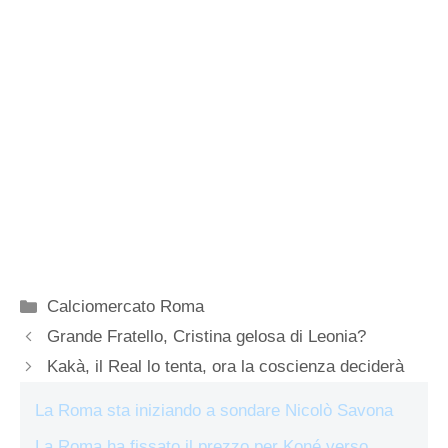
Categorie
Calciomercato Roma
Grande Fratello, Cristina gelosa di Leonia?
Kakà, il Real lo tenta, ora la coscienza deciderà
La Roma sta iniziando a sondare Nicolò Savona
La Roma ha fissato il prezzo per Koné verso