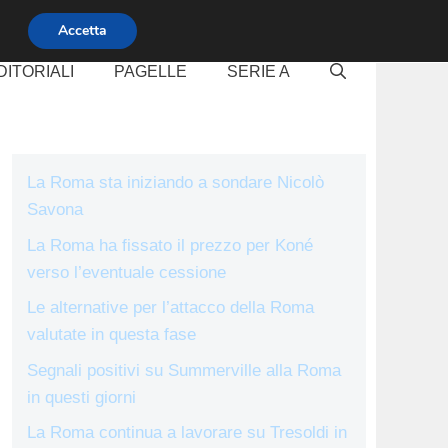
Accetta
DITORIALI
PAGELLE
SERIE A
La Roma sta iniziando a sondare Nicolò
Savona
La Roma ha fissato il prezzo per Koné
verso l’eventuale cessione
Le alternative per l’attacco della Roma
valutate in questa fase
Segnali positivi su Summerville alla Roma
in questi giorni
La Roma continua a lavorare su Tresoldi in