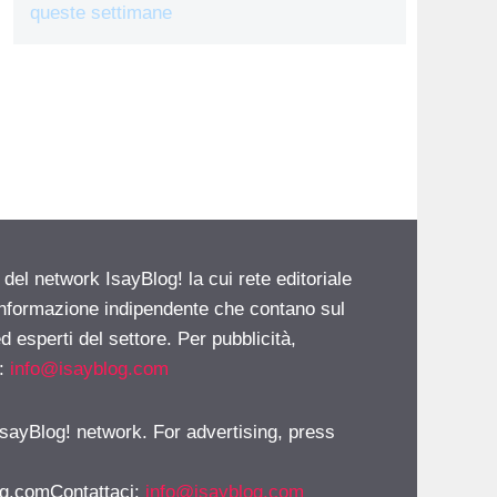
queste settimane
 del network IsayBlog! la cui rete editoriale
 informazione indipendente che contano sul
d esperti del settore. Per pubblicità,
i:
info@isayblog.com
 IsayBlog! network. For advertising, press
g.comContattaci
:
info@isayblog.com