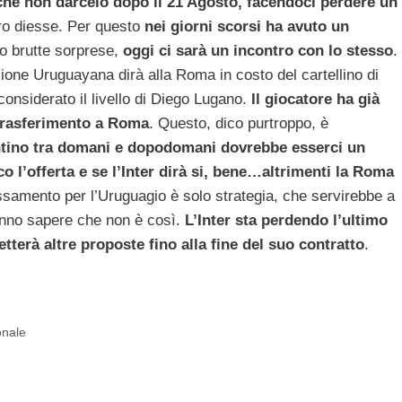
che non darcelo dopo il 21 Agosto, facendoci perdere un
ro diesse. Per questo
nei giorni scorsi ha avuto un
so brutte sorprese,
oggi ci sarà un incontro con lo stesso
.
zione Uruguayana dirà alla Roma in costo del cartellino di
considerato il livello di Diego Lugano.
Il giocatore ha già
trasferimento a Roma
. Questo, dico purtroppo, è
ntino tra domani e dopodomani dovrebbe esserci un
o l’offerta e se l’Inter dirà si, bene…altrimenti la Roma
ssamento per l’Uruguagio è solo strategia, che servirebbe a
fanno sapere che non è così.
L’Inter sta perdendo l’ultimo
tterà altre proposte fino alla fine del suo contratto
.
onale