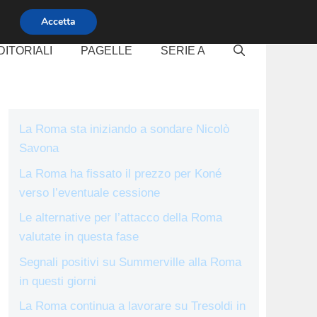
Accetta
DITORIALI
PAGELLE
SERIE A
La Roma sta iniziando a sondare Nicolò
Savona
La Roma ha fissato il prezzo per Koné
verso l’eventuale cessione
Le alternative per l’attacco della Roma
valutate in questa fase
Segnali positivi su Summerville alla Roma
in questi giorni
La Roma continua a lavorare su Tresoldi in