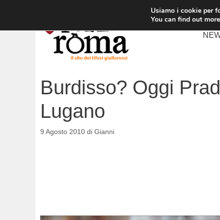
Vai
Usiamo i cookie per fo
al
You can find out more
contenuto
NE
Burdisso? Oggi Pradè
Lugano
9 Agosto 2010
di
Gianni