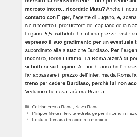
mercato sa benissimo che l’Inter potrebbe an
mercato intero…ricordate Mutu?
Anche il nost
contatto con Figer
, l’agente di Lugano, e, scan
Nell’incontro il procuratore del capitano della Na
Lugano:
5,5 trattabili
. Un ottimo prezzo, visto e 
espresso il suo gradimento per un eventuale 
subordinato alla situazione Burdisso.
Per l’arge
incontro, forse l’ultimo.
La Roma alzerà di poc
si butterà su Lugano.
Alcuni dicono che l’intere
far abbassare il prezzo dell’Inter, ma da Roma 
treno per cedere Burdisso, perchè lui non acce
Vediamo che cosa farà ora Branca.
Categorie
Calciomercato Roma
,
News Roma
Philippe Mexes, felicità extralarge per il ritorno in nazi
L’estate Romana tra società e mercato