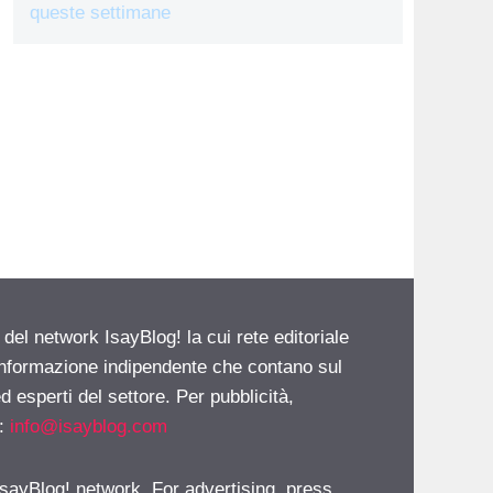
queste settimane
 del network IsayBlog! la cui rete editoriale
 informazione indipendente che contano sul
d esperti del settore. Per pubblicità,
i:
info@isayblog.com
 IsayBlog! network. For advertising, press