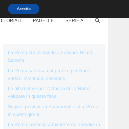
Accetta
DITORIALI
PAGELLE
SERIE A
La Roma sta iniziando a sondare Nicolò
Savona
La Roma ha fissato il prezzo per Koné
verso l’eventuale cessione
Le alternative per l’attacco della Roma
valutate in questa fase
Segnali positivi su Summerville alla Roma
in questi giorni
La Roma continua a lavorare su Tresoldi in