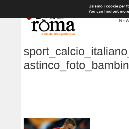
Vai
Usiamo i cookie per fo
al
You can find out more
contenuto
NE
sport_calcio_italian
astinco_foto_bambi