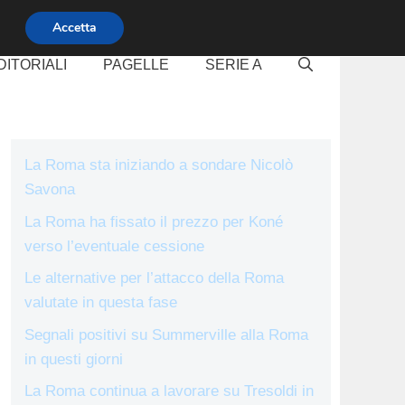
Accetta
DITORIALI
PAGELLE
SERIE A
La Roma sta iniziando a sondare Nicolò
Savona
La Roma ha fissato il prezzo per Koné
verso l’eventuale cessione
Le alternative per l’attacco della Roma
valutate in questa fase
Segnali positivi su Summerville alla Roma
in questi giorni
La Roma continua a lavorare su Tresoldi in