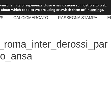
rnirti la miglior esperienza d'uso e navigazione sul nostro sito web.
 about which cookies we are using or switch them off in
settings
.
WS
CALCIOMERCATO
RASSEGNA STAMPA
E
o_roma_inter_derossi_par
no_ansa