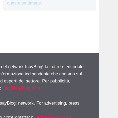
queste settimane
 del network IsayBlog! la cui rete editoriale
 informazione indipendente che contano sul
d esperti del settore. Per pubblicità,
i:
info@isayblog.com
 IsayBlog! network. For advertising, press
g.comContattaci
:
info@isayblog.com