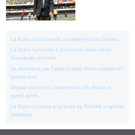
La Roma sta iniziando a sondare Nicolò Savona
La Roma ha fissato il prezzo per Koné verso
l’eventuale cessione
Le alternative per l’attacco della Roma valutate in
questa fase
Segnali positivi su Summerville alla Roma in
questi giorni
La Roma continua a lavorare su Tresoldi in queste
settimane