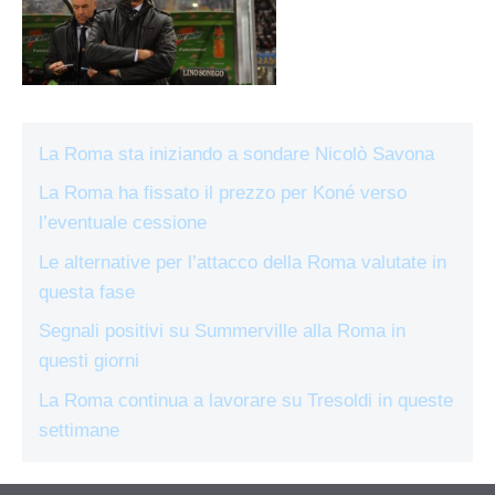
La Roma sta iniziando a sondare Nicolò Savona
La Roma ha fissato il prezzo per Koné verso
l’eventuale cessione
Le alternative per l’attacco della Roma valutate in
questa fase
Segnali positivi su Summerville alla Roma in
questi giorni
La Roma continua a lavorare su Tresoldi in queste
settimane