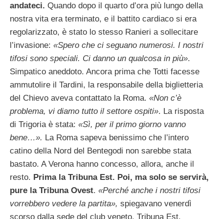
andateci.
Quando dopo il quarto d’ora più lungo della
nostra vita era terminato, e il battito cardiaco si era
regolarizzato, è stato lo stesso Ranieri a sollecitare
l’invasione:
«Spero che ci seguano numerosi. I nostri
tifosi sono speciali. Ci danno un qualcosa in più»
.
Simpatico aneddoto. Ancora prima che Totti facesse
ammutolire il Tardini, la responsabile della biglietteria
del Chievo aveva contattato la Roma.
«Non c’è
problema, vi diamo tutto il settore ospiti»
. La risposta
di Trigoria è stata:
«Sì, per il primo giorno vanno
bene…».
La Roma sapeva benissimo che l’intero
catino della Nord del Bentegodi non sarebbe stata
bastato. A Verona hanno concesso, allora, anche il
resto.
Prima la Tribuna Est. Poi, ma solo se servirà,
pure la Tribuna Ovest
.
«Perché anche i nostri tifosi
vorrebbero vedere la partita»,
spiegavano venerdì
scorso dalla sede del club veneto. Tribuna Est,