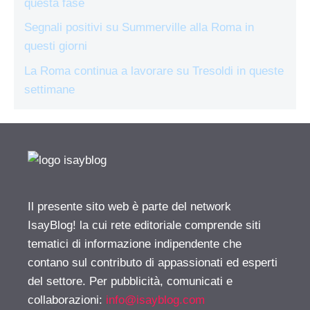
questa fase
Segnali positivi su Summerville alla Roma in
questi giorni
La Roma continua a lavorare su Tresoldi in queste
settimane
Il presente sito web è parte del network
IsayBlog! la cui rete editoriale comprende siti
tematici di informazione indipendente che
contano sul contributo di appassionati ed esperti
del settore. Per pubblicità, comunicati e
collaborazioni:
info@isayblog.com