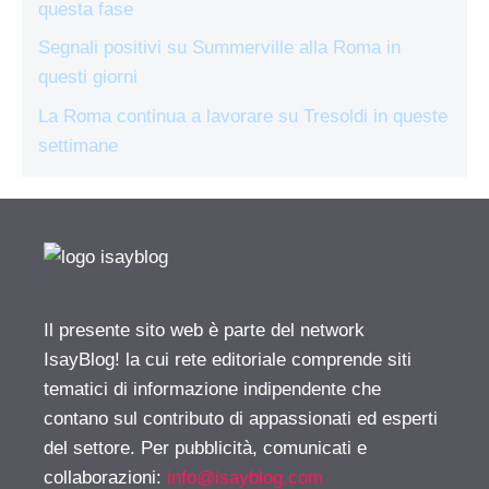
questa fase
Segnali positivi su Summerville alla Roma in
questi giorni
La Roma continua a lavorare su Tresoldi in queste
settimane
Il presente sito web è parte del network
IsayBlog! la cui rete editoriale comprende siti
tematici di informazione indipendente che
contano sul contributo di appassionati ed esperti
del settore. Per pubblicità, comunicati e
collaborazioni:
info@isayblog.com