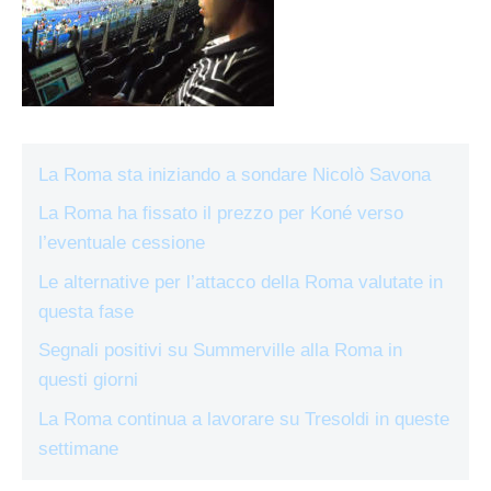
La Roma sta iniziando a sondare Nicolò Savona
La Roma ha fissato il prezzo per Koné verso
l’eventuale cessione
Le alternative per l’attacco della Roma valutate in
questa fase
Segnali positivi su Summerville alla Roma in
questi giorni
La Roma continua a lavorare su Tresoldi in queste
settimane